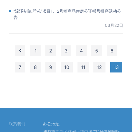
“流溪别院.雅苑”项目1、2号楼商品住房公证摇号排序活动公
告
03月22日
1
2
3
4
5
6
7
8
9
10
11
12
13
联系我们
办公地址
成都市高新区益州大道中段722号复城国际