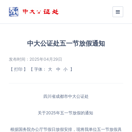
中大公证处五一节放假通知
发布时间：2025年04月29日
【 打印 】
【 字体：
大
中
小
】
四川省成都市中大公证处
关于2025年五一节放假的通知
根据国务院办公厅节假日放假安排，现将我单位五一节放假具