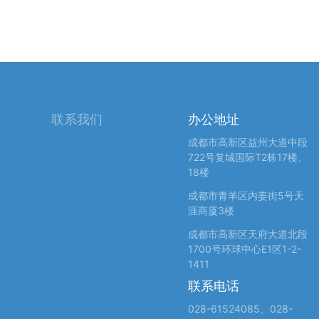
联系我们
办公地址
成都市高新区益州大道中段
722号复城国际T2栋17楼、
18楼
成都市青羊区内姜街5号天
涯商厦3楼
成都市高新区天府大道北段
1700号环球中心E1区1-2-
1411
联系电话
028-61524085、028-