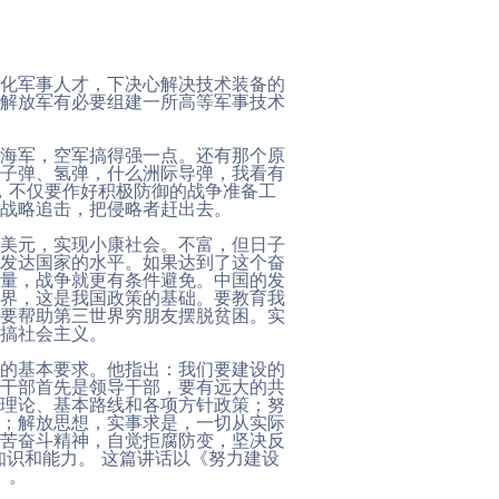
化军事人才，下决心解决技术装备的
解放军有必要组建一所高等军事技术
海军，空军搞得强一点。还有那个原
子弹、氢弹，什么洲际导弹，我看有
，不仅要作好积极防御的战争准备工
战略追击，把侵略者赶出去。
美元，实现小康社会。不富，但日子
发达国家的水平。如果达到了这个奋
量，战争就更有条件避免。中国的发
界，这是我国政策的基础。要教育我
要帮助第三世界穷朋友摆脱贫困。实
搞社会主义。
的基本要求。他指出：我们要建设的
干部首先是领导干部，要有远大的共
理论、基本路线和各项方针政策；努
；解放思想，实事求是，一切从实际
苦奋斗精神，自觉拒腐防变，坚决反
识和能力。 这篇讲话以《努力建设
）。