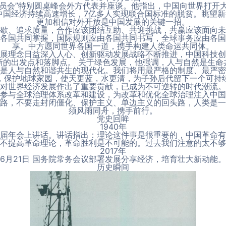
员会”特别圆桌峰会外方代表并座谈。他指出，中国向世界打开
中国经济持续高速增长，7亿多人实现联合国标准的脱贫。眺望
更加相信对外开放是中国发展的关键一招。
歇、追求质量，合作应该团结互助、共迎挑战，共赢应该面向未
各国共同掌握，国际规则应由各国共同书写，全球事务应由各国
享。中方愿同世界各国一道，携手构建人类命运共同体。
展理念日益深入人心、创新驱动发展战略不断推进，中国科技创
新的出发点和落脚点。 关于绿色发展，他强调，人与自然是生命
是人与自然和谐共生的现代化。我们将用最严格的制度、最严密
，保护地球家园，使天更蓝，水更清，为子孙后代留下一个可持
对世界经济发展作出了重要贡献，已成为不可逆转的时代潮流。
参与全球治理体系改革和建设，为改革和优化全球治理注入中国
路，不要走封闭僵化、保护主义、单边主义的回头路，人类是一
须风雨同舟，携手前行。
党史回眸
1940年
第一届年会上讲话。讲话指出：理论这件事是很重要的，中国革命
不提高革命理论，革命胜利是不可能的。过去我们注意的太不够
2017年
6月21日 国务院常务会议部署发展分享经济，培育壮大新动能。
历史瞬间