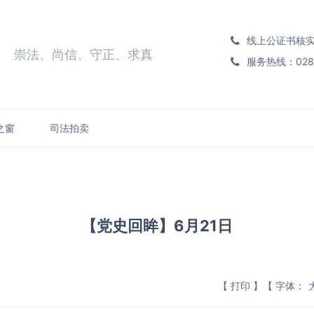
线上公证书核实电话
崇法、尚信、守正、求真
服务热线：028-8
之窗
司法拍卖
【党史回眸】6月21日
【 打印 】
【 字体：