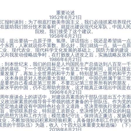
重要论述
1952年6月21日
汇报时谈到：为了彻底打败美帝国主义，我们必须抓紧培养现代
在援助我们部分技术装备时，就提出建设现代化军队，中国人民
院校。我们接受了这个建议。
1958年6月21日
话，提出要搞一点原子弹、氢弹。讲话指出：我还是希望搞一点
个东西，人家就说你不算数。那么好，我们就搞一点。搞一点原
工业、现代农业、现代科学文化发展的基础上，国防力量的建设
义向我发动侵略战争时，在打败敌人进攻之后，实施战略反攻和
1986年6月21日
：到本世纪末，我们的目标是人均国民生产总值达到八百至一千
进的基础。下一个世纪再花三十年至五十年的时间，就可以接近
量发展了，再加上全世界的和平力量，特别是第三世界的和平力
，这本身就是对人类的重大贡献。到那时，中国仍然属于第三世
是要把自己看成是第三世界，不要忘记第三世界所有的穷朋友，
家水平的中国，仍不忘帮助穷朋友，这才能真正体现出中国是在
1996年6月21日
周年座谈会上的讲话中，对建设高素质的干部队伍提出五个方面
义政治家素质的领导骨干带领的德才兼备的干部队伍。作为党的
坚定地走建设有中国特色社会主义道路，坚决贯彻执行党的基本
旨，密切联系群众，特别是工农群众，坚决维护人民群众的利益
的思想方法和工作方法；模范遵纪守法，保持清正廉洁，发扬艰
敬业，不断加强知识积累和经验积累，具备做好本职工作的专业知
素质的干部队伍》为题，收入《十四大以来重要文献选编》（下
2018年6月21日