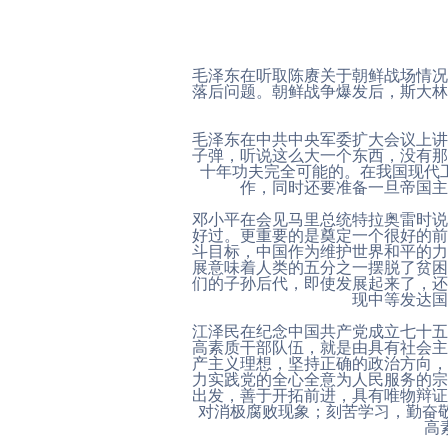
毛泽东在听取陈赓关于朝鲜战场情况
落后问题。朝鲜战争爆发后，斯大林
毛泽东在中共中央军委扩大会议上讲
子弹，听说这么大一个东西，没有那
十年功夫完全可能的。在我国现代
作，同时还要准备一旦帝国主
邓小平在会见马里总统特拉奥雷时说
好过。更重要的是奠定一个很好的前
斗目标，中国作为维护世界和平的力
展意味着人类的五分之一摆脱了贫困
们的子孙后代，即使发展起来了，还
现中等发达国
江泽民在纪念中国共产党成立七十五
高素质干部队伍，就是由具有社会主
产主义理想，坚持正确的政治方向，
力实践党的全心全意为人民服务的宗
出发，善于开拓前进，具有唯物辩证
对消极腐败现象；刻苦学习，勤奋
高